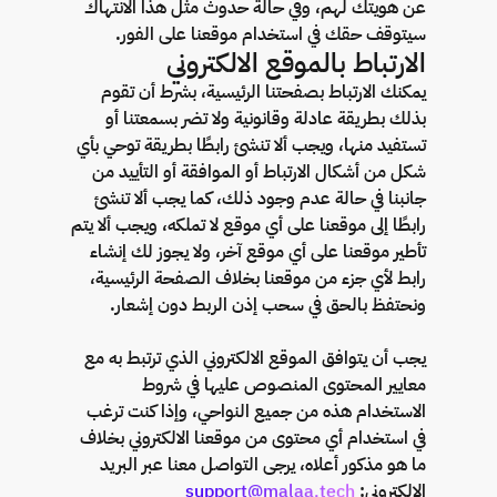
عن هويتك لهم، وفي حالة حدوث مثل هذا الانتهاك
سيتوقف حقك في استخدام موقعنا على الفور.
الارتباط بالموقع الالكتروني
يمكنك الارتباط بصفحتنا الرئيسية، بشرط أن تقوم
بذلك بطريقة عادلة وقانونية ولا تضر بسمعتنا أو
تستفيد منها، ويجب ألا تنشئ رابطًا بطريقة توحي بأي
شكل من أشكال الارتباط أو الموافقة أو التأييد من
جانبنا في حالة عدم وجود ذلك، كما يجب ألا تنشئ
رابطًا إلى موقعنا على أي موقع لا تملكه، ويجب ألا يتم
تأطير موقعنا على أي موقع آخر، ولا يجوز لك إنشاء
رابط لأي جزء من موقعنا بخلاف الصفحة الرئيسية،
ونحتفظ بالحق في سحب إذن الربط دون إشعار.
يجب أن يتوافق الموقع الالكتروني الذي ترتبط به مع
معايير المحتوى المنصوص عليها في شروط
الاستخدام هذه من جميع النواحي، وإذا كنت ترغب
في استخدام أي محتوى من موقعنا الالكتروني بخلاف
ما هو مذكور أعلاه، يرجى التواصل معنا عبر البريد
الالكتروني:
support@malaa.tech