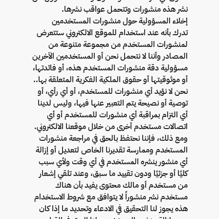
نشر هذه منشورات وتتحمل عواقب نشرها.
إخلاء المسؤولية حول منشورات المستخدمين
تدرك بأنه عند استخدام للموقع الالكتروني ستتعرض
لمنشورات المستخدم من مجموعة متنوعة من
المصادر وأننا لا نتحمل نحن أو المستخدمين الآخرين
مسؤولية دقة منشورات المستخدم هذه، أو فائدتها،
أو موثوقيتها أو حقوق الملكية الفكرية المتعلقة بها..
نحن لا نؤيد أي منشورات للمستخدم، أو أي رأي، أو
توصية أو نصيحة يتم التعبير عنها فيها، وليس لدينا
أي التزام بمراقبة أي منشورات للمستخدم أو أي
اتصالات مستخدم أخرى من خلال موقعنا الالكتروني.
ومع ذلك، فإننا نحتفظ بالحق في مراجعة منشورات
المستخدم وممارسة تقديرنا الخاص لتعديل أو إزالة
أي منشور ينشره المستخدم في أي وقت ولأي سبب
كليًا أو جزئيًا ودون تقييد ما سبق، وعند تلقي إشعار
من مستخدم أو مالك محتوى يفيد بأن هناك
مستخدم نشر منشوراً لا يتوافق مع شروط الاستخدام
هذه يجوز لنا التحقيق في الادعاء وتحديد ما إذا كان