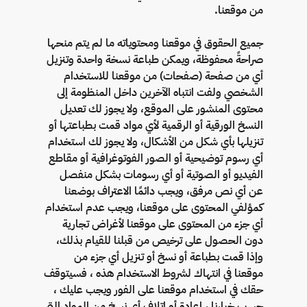
من موقعنا.
جميع الحقوق في موقعنا ومحتوياته ما لم يتم منحها
صراحةً محفوظة، ويمكن طباعة نسخة واحدة وتنزيل
أي من صفحة (صفحات) من موقعنا للاستخدام
الشخصي ولفت انتباه الآخرين داخل المنظومة إلى
محتوى المنشور على الموقع، ولا يجوز لك تعديل
النسخ الورقية أو الرقمية لأي مواد قمت بطباعتها أو
تنزيلها بأي شكل من الأشكال، ولا يجوز لك استخدام
أي رسوم توضيحية أو الصور الفوتوغرافية أو مقاطع
الفيديو أو الصوتية أو أي رسومات بشكل منفصل
عن أي نص مرفق، ويجب دائمًا الاعتراف بوضعنا
كمؤلفي المحتوى على موقعنا، ويجب عدم استخدام
أي جزء من المحتوى على موقعنا لأغراض تجارية
دون الحصول على ترخيص من قبلنا للقيام بذلك،
وإذا قمت بطباعة أو نسخ أو تنزيل أي جزء من
موقعنا في انتهاك لشروط الاستخدام هذه ، فسيتوقف
حقك في استخدام موقعنا على الفور ويجب عليك ،
حسب خيارنا ، إعادة أو إتلاف أي نسخ من المواد التي