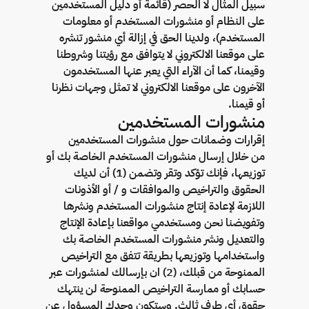
سبيل المثال لا الحصر (قائمة أو دليل المستخدمين
على النظام أو منشورات المستخدم أو معلومات
المستخدم)، ولدينا الحق في إزالة أي منشور تنشره
على موقعنا الالكتروني لا يتوافق مع رؤيتنا وشروطنا
وقيمنا، كما أن الآراء التي يعبر عنها المستخدمون
الآخرون على موقعنا الالكتروني لا تمثل وجهات نظرنا
أو قيمنا.
منشورات المستخدمين
إقرارات وضمانات حول منشورات المستخدمين
من خلال إرسال منشورات المستخدم الخاصة بك أو
توزيعها، فإنك تؤكد وتقر وتضمن (1) أن لديك
الحقوق والتراخيص والموافقات و / أو الأذونات
اللازمة لإعادة إنتاج منشورات المستخدم ونشرها
وتفويضنا نحن ومستخدمي مواقعنا بإعادة الإنتاج
والتعديل ونشر منشورات المستخدم الخاصة بك
واستخدامها وتوزيعها بطريقة تتفق مع التراخيص
الممنوحة من قبلك، (2) ان بإرسالك لمنشورات عبر
حسابك أو ممارسة التراخيص الممنوحة لن ينتهك
حقوق أي طرف ثالث. وستكون وحدك المسؤول عن