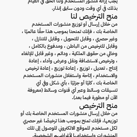
يجب إزالة منشور المستخدم ولنا الحق في القيام
بذلك في أي وقت ودون سابق إنذار.
منح الترخيص لنا
من خلال إرسال أو توزيع منشورات المستخدم
الخاصة بك ، فإنك تمنحنا بموجب هذا حقًا عالميًا ،
وغير حصري ، وقابل للتحويل ، وقابل للتنازل ،
وقابل للترخيص من الباطن ، ومدفوع بالكامل ،
وخالي من حقوق الملكية ، ودائم ، وغير قابل للإلغاء
، وترخيص لاستضافة ونقل وعرض وأداء ، إعادة
إنتاج ، تعديل ، توزيع ، إعادة توزيع ، إعادة ترخيص
والاستخدام ، إتاحة واستغلال منشورات المستخدم
الخاصة بك ، كليًا أو جزئيًا ، بأي شكل وفي أي
تنسيقات وسائط وعبر أي قنوات وسائط (معروفة
الآن أو مطورة فيما بعد).
منح الترخيص
من خلال إرسال منشورات المستخدم الخاصة بك أو
توزيعها، فإنك تمنح بموجب هذا ترخيصًا غير حصري
لكل مستخدم للموقع الالكتروني للوصول إلى تلك
المنشورات واستخدامها لأغراضهم الشخصية.