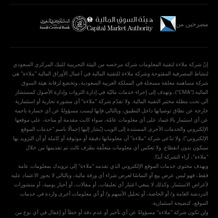
مصرحين من
إنّ شركة ملاءة لتقنية المعلومات شركة مرخصه من البيئة التجريبية للبنك المركزي السعودي
لنشاط المصرفية المفتوحة وشركة ملاءة للتقنية المالية في أعمال الأوراق المالية "ملاءة" هي
شركة مساهمة مغلقة مسجلة في المملكة العربية السعودية، وتخضع لرقابة هيئة السوق
المالية ("CMA")، وتهدف إلى إجراء خدمات ماليّة في إدارة الثروات وإدارة الأصول كمستشار
آلي تحت مظلة مختبر التقنية المالية. ولا تقدّم شركة "ملاءة" أي مشورة تجارية أو استثمارية
خارجة عن نطاق توصياتها داخل التطبيق، وبالتالي فإنها ليست مسؤولةً عن أي خسارة ناجمة
عن أي استثمار بالاعتماد على أي معلومات عامّة، سواء كانت مقدمة أو متاحة، على موقعها
الإلكتروني والخدمات الأخرى المستندة إلى الويب (يُشار إليها إجمالًا باسم "خدمات الموقع
الإلكتروني"). ولا تدّعي شركة "ملاءة" أن معلوماتها دقيقة أو موثوقة أو كاملة أو أن التزويد بها
سيكون بدون انقطاع. ولا تعكس أي معلومات متعلّقة بطرف ثالث تم تقديمها من خلال
"ملاءة"، آراء الشركة أبدًا.
ويهدف محتوى خدمات الموقع الإلكتروني الذي تقدمه "ملاءة" إلى تزويدك بمعلومات عامة
فقط، فهو ليس عرض بيع أو التماسًا لعرض شراء أي ورقة مالية، وبالتالي لا يجوز الاعتماد عليه
لأغراض الاستثمار. وكذلك لا ينبغي اعتبار أي تعليقات، أو مقالات، أو أخبار يومية، أو منشورات
الدردشة العامة و/ أو الخاصة، أو تحليل الأسهم و/ أو أي معلومات أخرى واردة في خدمات
الموقع، كنصيحة استثمارية.
ولن تكون شركة "ملاءة" مسؤولةً عن أي تأخير أو عدم دقة أو خطأ أو إغفال في أي نوع من