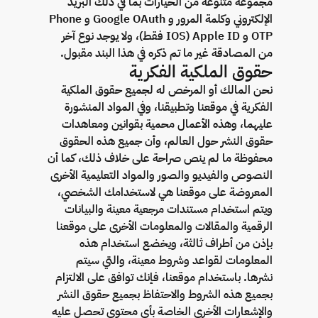
مجموعة متنوعة من الخيارات بما في ذلك البريد
الإلكتروني وكلمة المرور و Google OAuth و Phone
OTP و Apple ID (IOS فقط)، ولا يوجد نوع آخر
من المصادقة غير ما تم ذكره في هذا البند مقبول.
حقوق الملكية الفكرية
نحن المالك أو المرخص له لجميع حقوق الملكية
الفكرية في موقعنا وتطبيقنا، وفي المواد المنشورة
عليهما، وهذه الأعمال محمية بقوانين ومعاهدات
حقوق النشر حول العالم، وأن جميع هذه الحقوق
محفوظة ما لم ينص صراحة على خلاف ذلك، كما أن
النصوص والفيديو والصور والمواد التعليمية الأخرى
المعروضة على موقعنا هي لاستخدامك الشخصي،
ويتم استخدام مستندات مرجعية معينة والبيانات
الرقمية والمقالات والمعلومات الأخرى على موقعنا
بإذن من أطراف ثالثة، ويخضع استخدام هذه
المعلومات لقواعد وشروط معينة، والتي سيتم
نشرها. باستخدام موقعنا، فإنك توافق على الالتزام
بجميع هذه الشروط والاحتفاظ بجميع حقوق النشر
والإشعارات الأخرى الخاصة بأي محتوى تحصل عليه