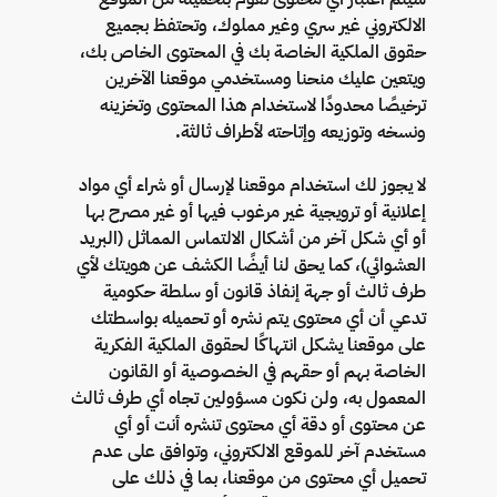
الالكتروني غير سري وغير مملوك، وتحتفظ بجميع
حقوق الملكية الخاصة بك في المحتوى الخاص بك،
ويتعين عليك منحنا ومستخدمي موقعنا الآخرين
ترخيصًا محدودًا لاستخدام هذا المحتوى وتخزينه
ونسخه وتوزيعه وإتاحته لأطراف ثالثة.
لا يجوز لك استخدام موقعنا لإرسال أو شراء أي مواد
إعلانية أو ترويجية غير مرغوب فيها أو غير مصرح بها
أو أي شكل آخر من أشكال الالتماس المماثل (البريد
العشوائي)، كما يحق لنا أيضًا الكشف عن هويتك لأي
طرف ثالث أو جهة إنفاذ قانون أو سلطة حكومية
تدعي أن أي محتوى يتم نشره أو تحميله بواسطتك
على موقعنا يشكل انتهاكًا لحقوق الملكية الفكرية
الخاصة بهم أو حقهم في الخصوصية أو القانون
المعمول به، ولن نكون مسؤولين تجاه أي طرف ثالث
عن محتوى أو دقة أي محتوى تنشره أنت أو أي
مستخدم آخر للموقع الالكتروني، وتوافق على عدم
تحميل أي محتوى من موقعنا، بما في ذلك على